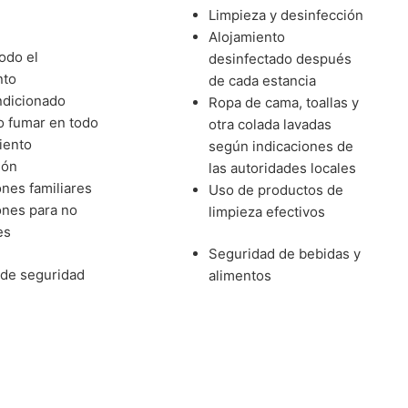
Limpieza y desinfección
Alojamiento
odo el
desinfectado después
nto
de cada estancia
ndicionado
Ropa de cama, toallas y
o fumar en todo
otra colada lavadas
iento
según indicaciones de
ión
las autoridades locales
ones familiares
Uso de productos de
ones para no
limpieza efectivos
es
Seguridad de bebidas y
de seguridad
alimentos