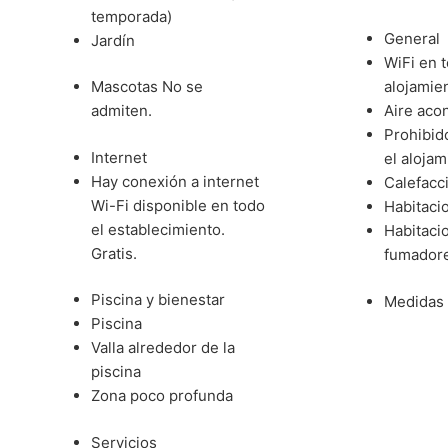
temporada)
General
Jardín
WiFi en t
Mascotas
No se
alojamie
admiten.
Aire aco
Prohibid
Internet
el alojam
Hay conexión a internet
Calefacc
Wi-Fi disponible en todo
Habitaci
el establecimiento.
Habitaci
Gratis.
fumador
Piscina y bienestar
Medidas 
Piscina
Valla alrededor de la
piscina
Zona poco profunda
Servicios