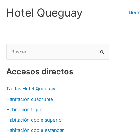
Ir
Hotel Queguay
al
Bien
contenido
B
u
s
Accesos directos
c
a
Tarifas Hotel Queguay
r
Habitación cuádruple
p
Habitación triple
o
Habitación doble superior
r
Habitación doble estándar
: